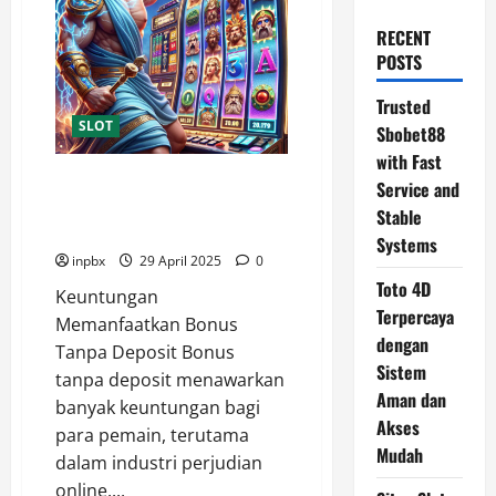
RECENT
POSTS
Trusted
SLOT
Sbobet88
with Fast
Bagaimana Cara Mendapatkan
Service and
Bonus Tanpa Deposit di Slot
Stable
Online?
Systems
inpbx
29 April 2025
0
Toto 4D
Keuntungan
Terpercaya
Memanfaatkan Bonus
dengan
Tanpa Deposit Bonus
Sistem
tanpa deposit menawarkan
Aman dan
banyak keuntungan bagi
Akses
para pemain, terutama
Mudah
dalam industri perjudian
online....