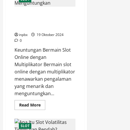
Fitur
Respins
yang
Slot Online dengan Fitur
Efektif
Multiplikator yang
Menguntungkan
inpbx
19 Oktober 2024
0
Keuntungan Bermain Slot
Online dengan
Multiplikator Bermain slot
online dengan multiplikator
menawarkan pengalaman
yang menarik dan
menguntungkan...
Read
Read More
more
about
Slot
Online
dengan
SLOT
Fitur