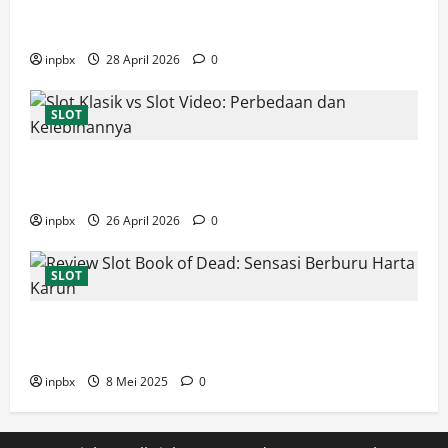
Toto 4D Terpercaya dengan Sistem Aman dan Akses
Mudah
inpbx
28 April 2026
0
SLOT
Situs Slot Online dan Pengalaman Pengguna yang
Semakin Berkembang
inpbx
26 April 2026
0
SLOT
Review Slot Book of Dead: Sensasi Berburu Harta
Karun
inpbx
8 Mei 2025
0