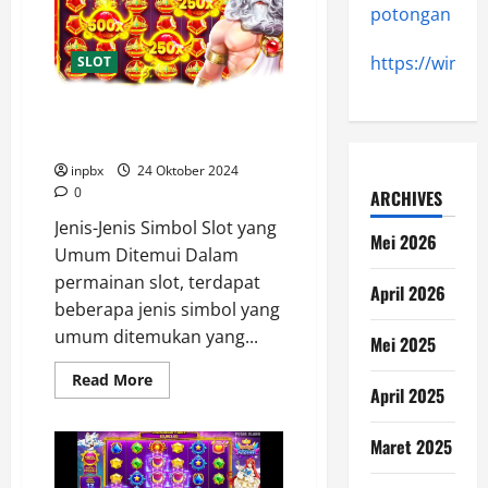
dalam
potongan
Memilih
Slot
Online?
https://win88
SLOT
Mengenal Simbol-Simbol di Slot
Online dan Artinya
inpbx
24 Oktober 2024
0
ARCHIVES
Jenis-Jenis Simbol Slot yang
Mei 2026
Umum Ditemui Dalam
permainan slot, terdapat
April 2026
beberapa jenis simbol yang
umum ditemukan yang...
Mei 2025
Read
Read More
April 2025
more
about
Mengenal
Simbol-
Maret 2025
Simbol
di
Slot