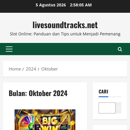
Skip
5 Agustus 2026
2:58:06 AM
to
content
livesoundtracks.net
Slot Online: Panduan dan Tips untuk Menjadi Pemenang
Primary
Menu
Home
2024
Oktober
Bulan:
Oktober 2024
CARI
Cari