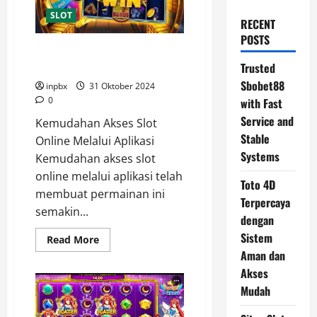
SLOT
RECENT
POSTS
Kelebihan Bermain Slot Online
di Ponsel
Trusted
Sbobet88
inpbx
31 Oktober 2024
0
with Fast
Service and
Kemudahan Akses Slot
Stable
Online Melalui Aplikasi
Systems
Kemudahan akses slot
online melalui aplikasi telah
Toto 4D
membuat permainan ini
Terpercaya
semakin...
dengan
Sistem
Read
Read More
more
Aman dan
about
Kelebihan
Akses
Bermain
Slot
Mudah
Online
di