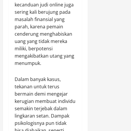
kecanduan judi online juga
sering kali berujung pada
masalah finansial yang
parah, karena pemain
cenderung menghabiskan
uang yang tidak mereka
miliki, berpotensi
mengakibatkan utang yang
menumpuk.
Dalam banyak kasus,
tekanan untuk terus
bermain demi mengejar
kerugian membuat individu
semakin terjebak dalam
lingkaran setan. Dampak
psikologisnya pun tidak
bisa diabaikan, seperti