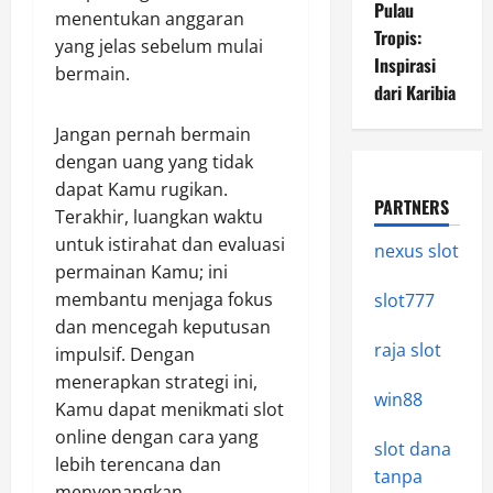
Pulau
menentukan anggaran
Tropis:
yang jelas sebelum mulai
Inspirasi
bermain.
dari Karibia
Jangan pernah bermain
dengan uang yang tidak
dapat Kamu rugikan.
PARTNERS
Terakhir, luangkan waktu
untuk istirahat dan evaluasi
nexus slot
permainan Kamu; ini
membantu menjaga fokus
slot777
dan mencegah keputusan
raja slot
impulsif. Dengan
menerapkan strategi ini,
win88
Kamu dapat menikmati slot
online dengan cara yang
slot dana
lebih terencana dan
tanpa
menyenangkan.