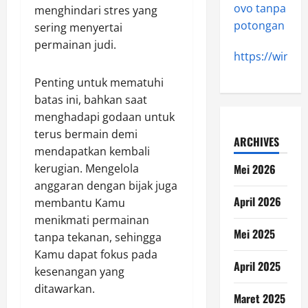
ovo tanpa
menghindari stres yang
potongan
sering menyertai
permainan judi.
https://win88
Penting untuk mematuhi
batas ini, bahkan saat
menghadapi godaan untuk
terus bermain demi
ARCHIVES
mendapatkan kembali
Mei 2026
kerugian. Mengelola
anggaran dengan bijak juga
April 2026
membantu Kamu
menikmati permainan
Mei 2025
tanpa tekanan, sehingga
Kamu dapat fokus pada
April 2025
kesenangan yang
ditawarkan.
Maret 2025