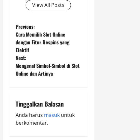
View All Posts
P
Previous:
Cara Memilih Slot Online
o
dengan Fitur Respins yang
Efektif
s
Next:
t
Mengenal Simbol-Simbol di Slot
Online dan Artinya
n
a
Tinggalkan Balasan
v
Anda harus
masuk
untuk
i
berkomentar.
g