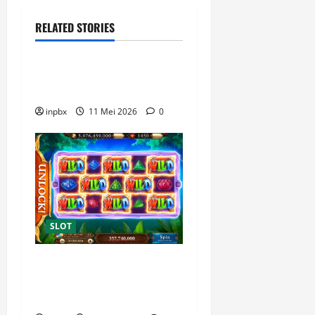
a
RELATED STORIES
t
SLOT
i
Trusted Sbobet88 with Fast
Service and Stable Systems
o
inpbx
11 Mei 2026
0
n
SLOT
Toto 4D Terpercaya dengan
Sistem Aman dan Akses
Mudah