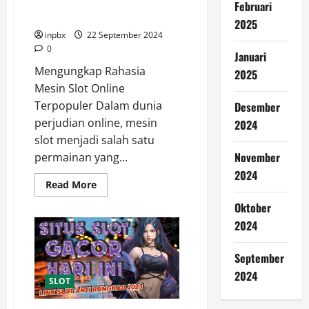
Rahasia di Balik Mesin Slot
Februari
Online yang Menguntungkan
2025
inpbx
22 September 2024
0
Januari
Mengungkap Rahasia
2025
Mesin Slot Online
Terpopuler Dalam dunia
Desember
perjudian online, mesin
2024
slot menjadi salah satu
November
permainan yang...
2024
Read
Read More
more
about
Oktober
Rahasia
di
2024
Balik
Mesin
Slot
September
Online
yang
2024
Menguntungkan
SLOT