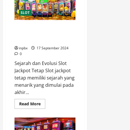
Online
untuk
Pemula
SLOT
Mengenal Slot Jackpot Tetap
dan Bagaimana Cara Menang
Besar
inpbx
17 September 2024
0
Sejarah dan Evolusi Slot
Jackpot Tetap Slot jackpot
tetap memiliki sejarah yang
menarik yang dimulai pada
akhir...
Read
Read More
more
about
Mengenal
Slot
Jackpot
Tetap