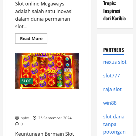
Tropis:
Slot online Megaways
Inspirasi
adalah salah satu inovasi
dari Karibia
dalam dunia permainan
slot...
Read
Read More
more
about
PARTNERS
Apa
Itu
Slot
nexus slot
Online
Megaways
dan
slot777
Bagaimana
Cara
SLOT
Memainkannya?
raja slot
Slot Online Progresif:
win88
Bagaimana Cara Memenangkan
Jackpot Besar?
slot dana
inpbx
25 September 2024
tanpa
0
potongan
Keuntungan Bermain Slot