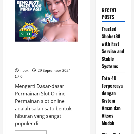
RECENT
POSTS
Trusted
SLOT
Sbobet88
with Fast
5 Strategi Terbaik untuk
Service and
Memenangkan Jackpot Slot
Stable
Online
Systems
inpbx
29 September 2024
0
Toto 4D
Terpercaya
Mengerti Dasar-dasar
dengan
Permainan Slot Online
Sistem
Permainan slot online
Aman dan
adalah salah satu bentuk
Akses
hiburan yang sangat
Mudah
populer di...