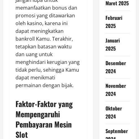
Maret 2025
memanfaatkan bonus dan
promosi yang ditawarkan
Februari
oleh kasino, karena ini
2025
dapat meningkatkan
bankroll Kamu. Terakhir,
Januari
tetapkan batasan waktu
2025
dan uang untuk
menghindari kerugian yang
Desember
tidak perlu, sehingga Kamu
2024
dapat menikmati
permainan dengan bijak.
November
2024
Faktor-Faktor yang
Oktober
Mempengaruhi
2024
Pembayaran Mesin
September
Slot