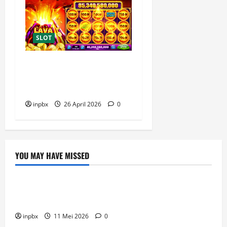
SLOT
Situs Slot Online dan
Pengalaman Pengguna yang
Semakin Berkembang
inpbx
26 April 2026
0
YOU MAY HAVE MISSED
SLOT
Trusted Sbobet88 with Fast Service and Stable
Systems
inpbx
11 Mei 2026
0