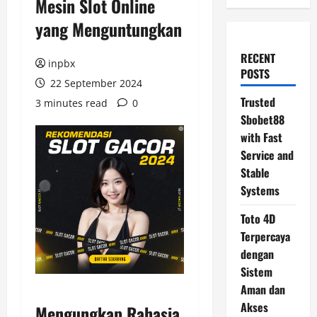
Mesin Slot Online
yang Menguntungkan
RECENT
inpbx
POSTS
22 September 2024
Trusted
3 minutes read
0
Sbobet88
with Fast
Service and
Stable
Systems
Toto 4D
Terpercaya
dengan
Sistem
Aman dan
Akses
Mengungkap Rahasia