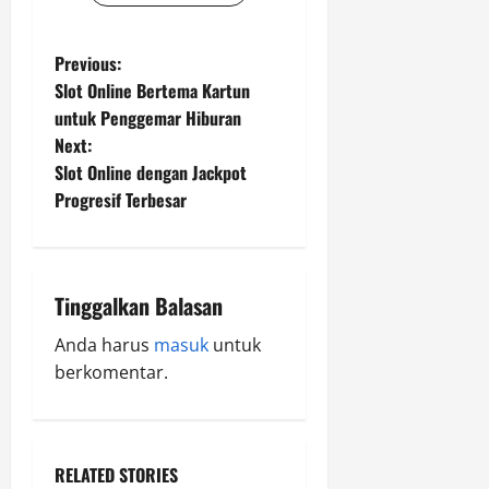
P
Previous:
Slot Online Bertema Kartun
o
untuk Penggemar Hiburan
Next:
s
Slot Online dengan Jackpot
t
Progresif Terbesar
n
a
Tinggalkan Balasan
v
Anda harus
masuk
untuk
berkomentar.
i
g
a
RELATED STORIES