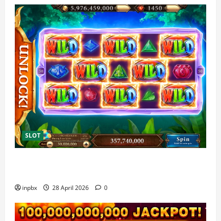
SLOT
Toto 4D Terpercaya dengan Sistem Aman dan Akses
Mudah
inpbx
28 April 2026
0