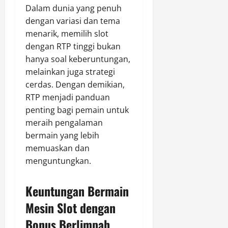
Dalam dunia yang penuh
dengan variasi dan tema
menarik, memilih slot
dengan RTP tinggi bukan
hanya soal keberuntungan,
melainkan juga strategi
cerdas. Dengan demikian,
RTP menjadi panduan
penting bagi pemain untuk
meraih pengalaman
bermain yang lebih
memuaskan dan
menguntungkan.
Keuntungan Bermain
Mesin Slot dengan
Bonus Berlimpah