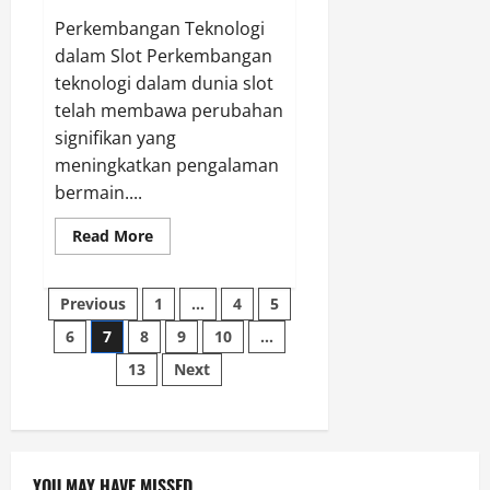
Perkembangan Teknologi
dalam Slot Perkembangan
teknologi dalam dunia slot
telah membawa perubahan
signifikan yang
meningkatkan pengalaman
bermain....
Read
Read More
more
about
Evolusi
Paginasi
Teknologi
Previous
1
…
4
5
Slot
Online
6
7
8
9
10
…
pos
di
Era
13
Next
Modern
YOU MAY HAVE MISSED