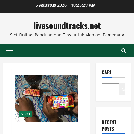
Skip
5 Agustus 2026
10:25:29 AM
to
content
livesoundtracks.net
Slot Online: Panduan dan Tips untuk Menjadi Pemenang
Primary
Menu
CARI
Cari
SLOT
RECENT
POSTS
Keuntungan Bermain Slot