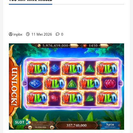
SLOT
Trusted Sbobet88 with Fast Service and Stable
Systems
inpbx
11 Mei 2026
0
SLOT