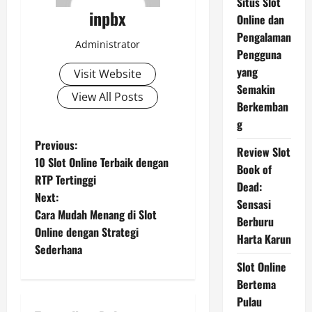
Situs Slot
inpbx
Online dan
Pengalaman
Administrator
Pengguna
yang
Visit Website
Semakin
View All Posts
Berkemban
g
P
Previous:
Review Slot
10 Slot Online Terbaik dengan
Book of
o
RTP Tertinggi
Dead:
Next:
s
Sensasi
Cara Mudah Menang di Slot
Berburu
t
Online dengan Strategi
Harta Karun
Sederhana
n
Slot Online
Bertema
a
Pulau