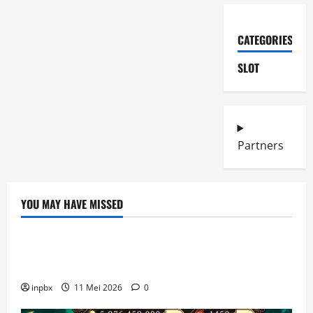
CATEGORIES
SLOT
Partners
YOU MAY HAVE MISSED
SLOT
Trusted Sbobet88 with Fast Service and Stable
Systems
inpbx
11 Mei 2026
0