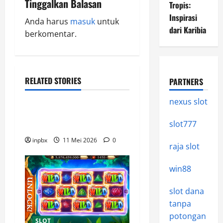
Tinggalkan Balasan
v
Tropis:
Inspirasi
Anda harus
masuk
untuk
i
dari Karibia
berkomentar.
g
a
RELATED STORIES
PARTNERS
t
SLOT
nexus slot
i
Trusted Sbobet88 with Fast
slot777
Service and Stable Systems
o
inpbx
11 Mei 2026
0
raja slot
n
win88
slot dana
tanpa
potongan
SLOT