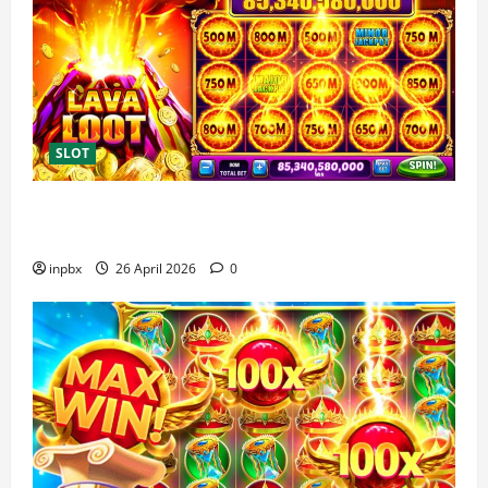
SLOT
Situs Slot Online dan Pengalaman Pengguna yang
Semakin Berkembang
inpbx
26 April 2026
0