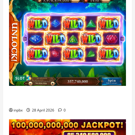
SLOT
Toto 4D Terpercaya dengan Sistem Aman dan Akses
Mudah
inpbx
28 April 2026
0