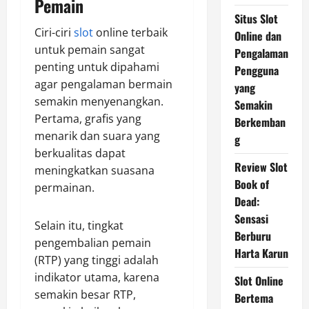
Pemain
Situs Slot
Ciri-ciri
slot
online terbaik
Online dan
untuk pemain sangat
Pengalaman
penting untuk dipahami
Pengguna
agar pengalaman bermain
yang
semakin menyenangkan.
Semakin
Pertama, grafis yang
Berkemban
menarik dan suara yang
g
berkualitas dapat
Review Slot
meningkatkan suasana
Book of
permainan.
Dead:
Sensasi
Selain itu, tingkat
Berburu
pengembalian pemain
Harta Karun
(RTP) yang tinggi adalah
indikator utama, karena
Slot Online
semakin besar RTP,
Bertema