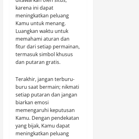
karena ini dapat
meningkatkan peluang
Kamu untuk menang.
Luangkan waktu untuk
memahami aturan dan
fitur dari setiap permainan,
termasuk simbol khusus
dan putaran gratis.
Terakhir, jangan terburu-
buru saat bermain; nikmati
setiap putaran dan jangan
biarkan emosi
memengaruhi keputusan
Kamu. Dengan pendekatan
yang bijak, Kamu dapat
meningkatkan peluang