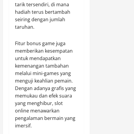
tarik tersendiri, di mana
hadiah terus bertambah
seiring dengan jumlah
taruhan.
Fitur bonus game juga
memberikan kesempatan
untuk mendapatkan
kemenangan tambahan
melalui mini-games yang
menguji keahlian pemain.
Dengan adanya grafis yang
memukau dan efek suara
yang menghibur, slot
online menawarkan
pengalaman bermain yang
imersif.