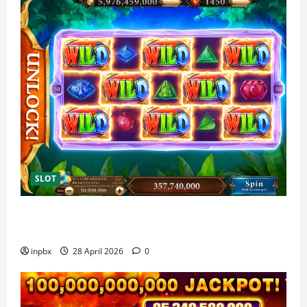
SLOT
Toto 4D Terpercaya dengan Sistem Aman dan Akses
Mudah
inpbx
28 April 2026
0