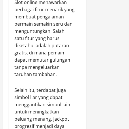
Slot online menawarkan
berbagai fitur menarik yang
membuat pengalaman
bermain semakin seru dan
menguntungkan. Salah
satu fitur yang harus
diketahui adalah putaran
gratis, di mana pemain
dapat memutar gulungan
tanpa mengeluarkan
taruhan tambahan.
Selain itu, terdapat juga
simbol liar yang dapat
menggantikan simbol lain
untuk meningkatkan
peluang menang. Jackpot
progresif menjadi daya