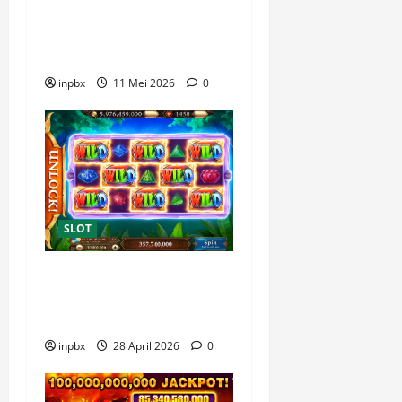
t
Trusted Sbobet88 with Fast
i
Service and Stable Systems
inpbx
11 Mei 2026
0
o
n
SLOT
Toto 4D Terpercaya dengan
Sistem Aman dan Akses
Mudah
inpbx
28 April 2026
0