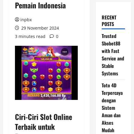
Pemain Indonesia
RECENT
inpbx
POSTS
29 November 2024
Trusted
3 minutes read
0
Sbobet88
with Fast
Service and
Stable
Systems
Toto 4D
Terpercaya
dengan
Sistem
Ciri-Ciri Slot Online
Aman dan
Akses
Terbaik untuk
Mudah