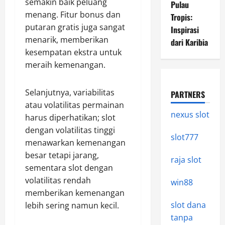
semakin baik peluang
Pulau
menang. Fitur bonus dan
Tropis:
putaran gratis juga sangat
Inspirasi
menarik, memberikan
dari Karibia
kesempatan ekstra untuk
meraih kemenangan.
Selanjutnya, variabilitas
PARTNERS
atau volatilitas permainan
nexus slot
harus diperhatikan; slot
dengan volatilitas tinggi
slot777
menawarkan kemenangan
besar tetapi jarang,
raja slot
sementara slot dengan
volatilitas rendah
win88
memberikan kemenangan
slot dana
lebih sering namun kecil.
tanpa