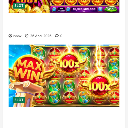
SLOT
Situs Slot Online dan Pengalaman Pengguna yang
Semakin Berkembang
inpbx
26 April 2026
0
SLOT
Review Slot Book of Dead: Sensasi Berburu Harta
Karun