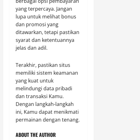
berbagai opsi pembayaran
yang terpercaya. Jangan
lupa untuk melihat bonus
dan promosi yang
ditawarkan, tetapi pastikan
syarat dan ketentuannya
jelas dan adil.
Terakhir, pastikan situs
memiliki sistem keamanan
yang kuat untuk
melindungi data pribadi
dan transaksi Kamu.
Dengan langkah-langkah
ini, Kamu dapat menikmati
permainan dengan tenang.
ABOUT THE AUTHOR