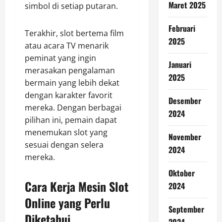
Maret 2025
simbol di setiap putaran.
Februari
Terakhir, slot bertema film
2025
atau acara TV menarik
peminat yang ingin
Januari
merasakan pengalaman
2025
bermain yang lebih dekat
dengan karakter favorit
Desember
mereka. Dengan berbagai
2024
pilihan ini, pemain dapat
menemukan slot yang
November
sesuai dengan selera
2024
mereka.
Oktober
Cara Kerja Mesin Slot
2024
Online yang Perlu
September
Diketahui