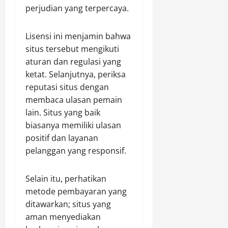
perjudian yang terpercaya.
Lisensi ini menjamin bahwa
situs tersebut mengikuti
aturan dan regulasi yang
ketat. Selanjutnya, periksa
reputasi situs dengan
membaca ulasan pemain
lain. Situs yang baik
biasanya memiliki ulasan
positif dan layanan
pelanggan yang responsif.
Selain itu, perhatikan
metode pembayaran yang
ditawarkan; situs yang
aman menyediakan