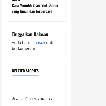
s
Cara Memilih Situs Slot Online
t
yang Aman dan Terpercaya
n
a
Tinggalkan Balasan
v
Anda harus
masuk
untuk
berkomentar.
i
g
a
RELATED STORIES
SLOT
t
Trusted Sbobet88 with Fast
i
Service and Stable Systems
inpbx
11 Mei 2026
0
o