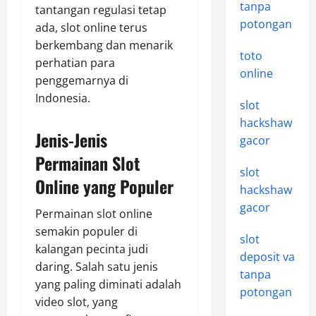
tanpa
tantangan regulasi tetap
potongan
ada, slot online terus
berkembang dan menarik
toto
perhatian para
online
penggemarnya di
Indonesia.
slot
hackshaw
Jenis-Jenis
gacor
Permainan Slot
slot
Online yang Populer
hackshaw
gacor
Permainan slot online
semakin populer di
slot
kalangan pecinta judi
deposit va
daring. Salah satu jenis
tanpa
yang paling diminati adalah
potongan
video slot, yang