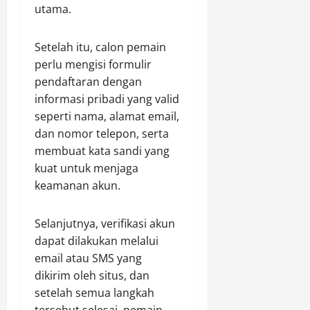
utama.
Setelah itu, calon pemain
perlu mengisi formulir
pendaftaran dengan
informasi pribadi yang valid
seperti nama, alamat email,
dan nomor telepon, serta
membuat kata sandi yang
kuat untuk menjaga
keamanan akun.
Selanjutnya, verifikasi akun
dapat dilakukan melalui
email atau SMS yang
dikirim oleh situs, dan
setelah semua langkah