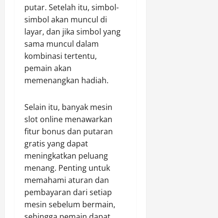
putar. Setelah itu, simbol-
simbol akan muncul di
layar, dan jika simbol yang
sama muncul dalam
kombinasi tertentu,
pemain akan
memenangkan hadiah.
Selain itu, banyak mesin
slot online menawarkan
fitur bonus dan putaran
gratis yang dapat
meningkatkan peluang
menang. Penting untuk
memahami aturan dan
pembayaran dari setiap
mesin sebelum bermain,
sehingga pemain dapat