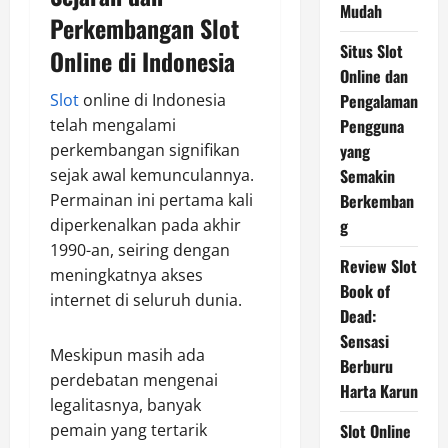
Mudah
Perkembangan Slot
Situs Slot
Online di Indonesia
Online dan
Pengalaman
Slot
online di Indonesia
Pengguna
telah mengalami
yang
perkembangan signifikan
Semakin
sejak awal kemunculannya.
Berkemban
Permainan ini pertama kali
g
diperkenalkan pada akhir
1990-an, seiring dengan
Review Slot
meningkatnya akses
Book of
internet di seluruh dunia.
Dead:
Sensasi
Meskipun masih ada
Berburu
perdebatan mengenai
Harta Karun
legalitasnya, banyak
Slot Online
pemain yang tertarik