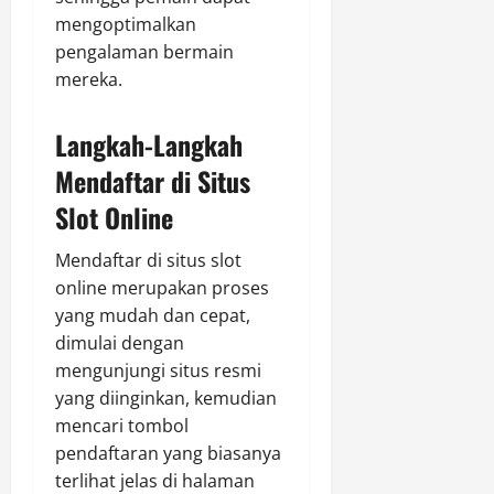
mengoptimalkan
pengalaman bermain
mereka.
Langkah-Langkah
Mendaftar di Situs
Slot Online
Mendaftar di situs slot
online merupakan proses
yang mudah dan cepat,
dimulai dengan
mengunjungi situs resmi
yang diinginkan, kemudian
mencari tombol
pendaftaran yang biasanya
terlihat jelas di halaman