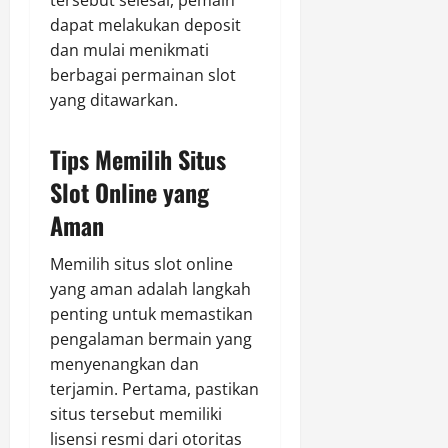
tersebut selesai, pemain
dapat melakukan deposit
dan mulai menikmati
berbagai permainan slot
yang ditawarkan.
Tips Memilih Situs
Slot Online yang
Aman
Memilih situs slot online
yang aman adalah langkah
penting untuk memastikan
pengalaman bermain yang
menyenangkan dan
terjamin. Pertama, pastikan
situs tersebut memiliki
lisensi resmi dari otoritas