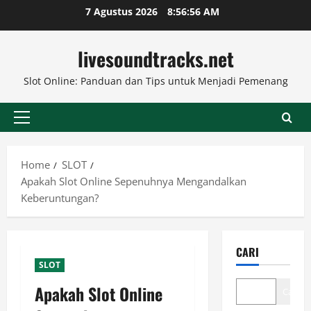
Skip
7 Agustus 2026
8:56:57 AM
to
content
livesoundtracks.net
Slot Online: Panduan dan Tips untuk Menjadi Pemenang
Primary
Menu
Home
SLOT
Apakah Slot Online Sepenuhnya Mengandalkan
Keberuntungan?
CARI
SLOT
Apakah Slot Online
Cari