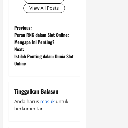
View All Posts
P
Previous:
Peran RNG dalam Slot Online:
o
Mengapa Ini Penting?
Next:
s
Istilah Penting dalam Dunia Slot
t
Online
n
a
Tinggalkan Balasan
v
Anda harus
masuk
untuk
berkomentar.
i
g