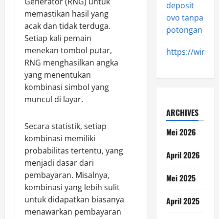
Generator (RNG) untuk
deposit
memastikan hasil yang
ovo tanpa
acak dan tidak terduga.
potongan
Setiap kali pemain
menekan tombol putar,
https://win88
RNG menghasilkan angka
yang menentukan
kombinasi simbol yang
muncul di layar.
ARCHIVES
Secara statistik, setiap
Mei 2026
kombinasi memiliki
probabilitas tertentu, yang
April 2026
menjadi dasar dari
pembayaran. Misalnya,
Mei 2025
kombinasi yang lebih sulit
untuk didapatkan biasanya
April 2025
menawarkan pembayaran