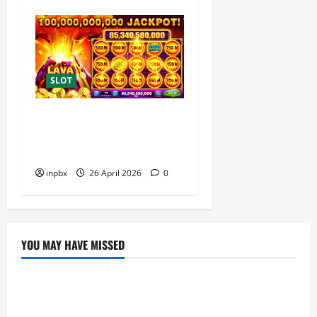
SLOT
Situs Slot Online dan
Pengalaman Pengguna yang
Semakin Berkembang
inpbx
26 April 2026
0
YOU MAY HAVE MISSED
SLOT
Trusted Sbobet88 with Fast Service and Stable
Systems