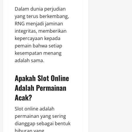
Dalam dunia perjudian
yang terus berkembang,
RNG menjadi jaminan
integritas, memberikan
kepercayaan kepada
pemain bahwa setiap
kesempatan menang
adalah sama.
Apakah Slot Online
Adalah Permainan
Acak?
Slot online adalah
permainan yang sering
dianggap sebagai bentuk
hiburan yang