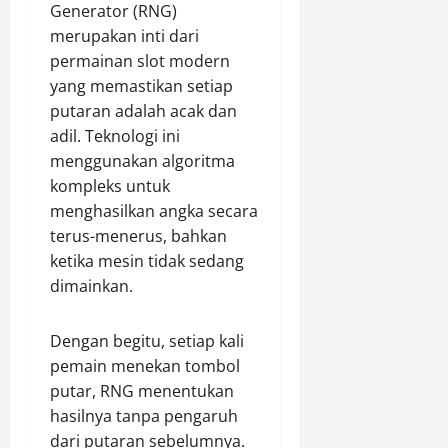
Generator (RNG)
merupakan inti dari
permainan slot modern
yang memastikan setiap
putaran adalah acak dan
adil. Teknologi ini
menggunakan algoritma
kompleks untuk
menghasilkan angka secara
terus-menerus, bahkan
ketika mesin tidak sedang
dimainkan.
Dengan begitu, setiap kali
pemain menekan tombol
putar, RNG menentukan
hasilnya tanpa pengaruh
dari putaran sebelumnya.