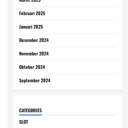
Februari 2025
Januari 2025
Desember 2024
November 2024
Oktober 2024
September 2024
CATEGORIES
SLOT