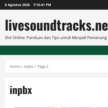
Skip
8 Agustus 2026
7:16:43 PM
to
content
livesoundtracks.ne
Slot Online: Panduan dan Tips untuk Menjadi Pemenang
Home
inpbx
Page 2
inpbx