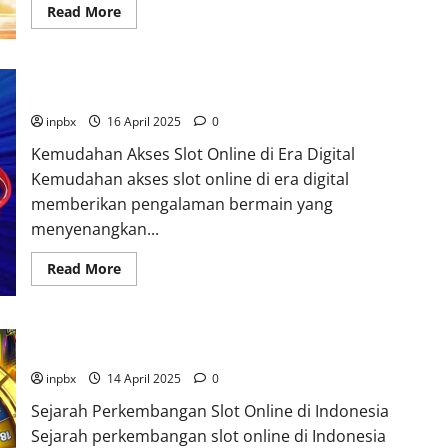
Read
Read More
more
about
Slot
yang
Terinspirasi
Mengapa Banyak Pemain Beralih ke Slot Online?
dari
Dongeng
inpbx
16 April 2025
dan
0
Mitologi
Kemudahan Akses Slot Online di Era Digital
Kemudahan akses slot online di era digital
memberikan pengalaman bermain yang
menyenangkan...
Read
Read More
more
about
Mengapa
Banyak
Pemain
Apakah Slot Online Bisa Dimanipulasi? Fakta dan Mitos
Beralih
ke
inpbx
14 April 2025
Slot
0
Online?
Sejarah Perkembangan Slot Online di Indonesia
Sejarah perkembangan slot online di Indonesia