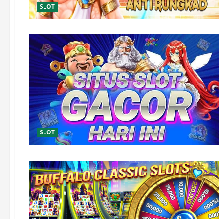
SLOT
SLOT