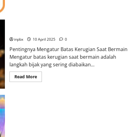
Situs
Slot
Online
Terpercaya?
Tips Mengatasi Kekalahan dalam Permainan Slot Online
inpbx
10 April 2025
0
Pentingnya Mengatur Batas Kerugian Saat Bermain
Mengatur batas kerugian saat bermain adalah
langkah bijak yang sering diabaikan...
Read
Read More
more
about
Tips
Mengatasi
Kekalahan
dalam
Permainan
Slot
Online
Istilah Penting dalam Dunia Slot Online