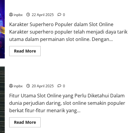
Slot Bertema Superhero yang Menghibur
inpbx
22 April 2025
0
Karakter Superhero Populer dalam Slot Online
Karakter superhero populer telah menjadi daya tarik
utama dalam permainan slot online. Dengan...
Read
Read More
more
about
Slot
Bertema
Superhero
yang
Cara Memilih Slot Online Berdasarkan Fitur dan Tema
Menghibur
inpbx
20 April 2025
0
Fitur Utama Slot Online yang Perlu Diketahui Dalam
dunia perjudian daring, slot online semakin populer
berkat fitur-fitur menarik yang...
Read
Read More
more
about