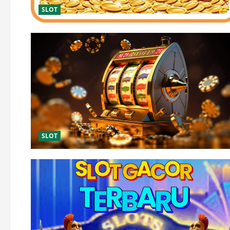
SLOT
SLOT