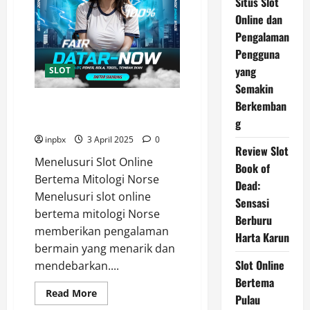
Situs Slot
Penting?
Online dan
Pengalaman
Pengguna
yang
SLOT
Semakin
Berkemban
Mengenal Slot Online Bertema
Mitologi
g
inpbx
3 April 2025
0
Review Slot
Menelusuri Slot Online
Book of
Bertema Mitologi Norse
Dead:
Menelusuri slot online
Sensasi
bertema mitologi Norse
Berburu
memberikan pengalaman
Harta Karun
bermain yang menarik dan
Slot Online
mendebarkan....
Bertema
Read
Read More
Pulau
more