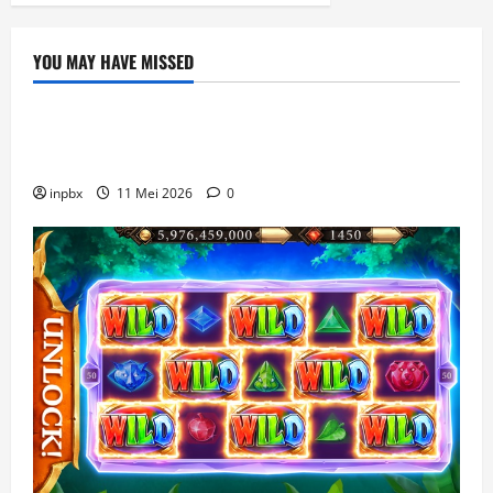
YOU MAY HAVE MISSED
SLOT
Trusted Sbobet88 with Fast Service and Stable
Systems
inpbx
11 Mei 2026
0