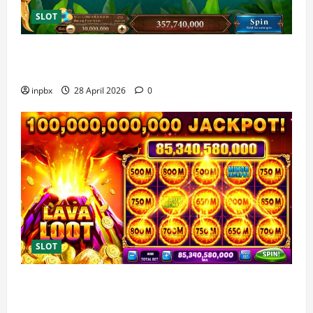
SLOT
Toto 4D Terpercaya dengan Sistem Aman dan Akses
Mudah
inpbx
28 April 2026
0
SLOT
Situs Slot Online dan Pengalaman Pengguna yang
Semakin Berkembang