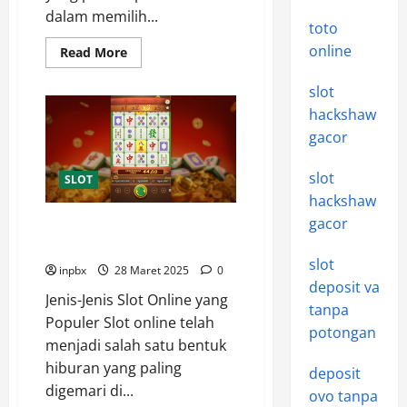
dalam memilih...
toto
online
Read
Read More
more
about
Rahasia
slot
Memilih
hackshaw
Slot
Online
gacor
dengan
Volatilitas
yang
slot
Sesuai
SLOT
hackshaw
gacor
Apakah Ada Pola Khusus untuk
Menang di Slot Online?
slot
inpbx
28 Maret 2025
0
deposit va
Jenis-Jenis Slot Online yang
tanpa
Populer Slot online telah
potongan
menjadi salah satu bentuk
hiburan yang paling
deposit
digemari di...
ovo tanpa