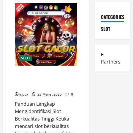
Cara
Memilih
Slot
Online
CATEGORIES
dengan
Bonus
Terbesar
SLOT
SLOT
Partners
Cara Mengidentifikasi Slot yang
Memberikan Peluang Menang
Terbaik
inpbx
23 Maret 2025
0
Panduan Lengkap
Mengidentifikasi Slot
Berkualitas Tinggi Ketika
mencari slot berkualitas