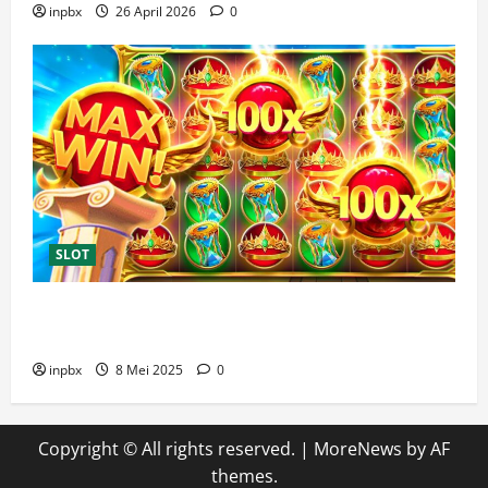
inpbx
26 April 2026
0
SLOT
Review Slot Book of Dead: Sensasi Berburu Harta
Karun
inpbx
8 Mei 2025
0
Copyright © All rights reserved.
|
MoreNews
by AF
themes.