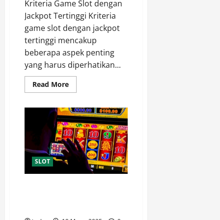
Kriteria Game Slot dengan
Jackpot Tertinggi Kriteria
game slot dengan jackpot
tertinggi mencakup
beberapa aspek penting
yang harus diperhatikan...
Read
Read More
more
about
5
Game
Slot
Online
dengan
Jackpot
Terbesar
SLOT
Rahasia di Balik Slot Online:
Mengapa Game Ini Sangat
Adiktif?