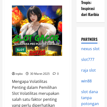
about
Tropis:
Mengenal
Slot
Inspirasi
Online
dari Karibia
Bertema
Mitologi
PARTNERS
nexus slot
SLOT
slot777
Rahasia Memilih Slot Online
dengan Volatilitas yang Sesuai
raja slot
inpbx
30 Maret 2025
0
win88
Mengapa Volatilitas
Penting dalam Pemilihan
slot dana
Slot Volatilitas merupakan
tanpa
salah satu faktor penting
potongan
yang perlu diperhatikan