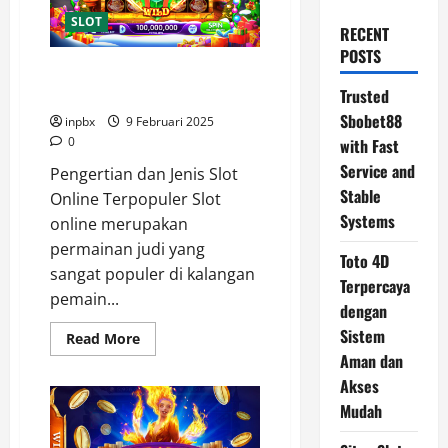
SLOT
RECENT
POSTS
Jenis-Jenis Slot Online yang
Wajib Dicoba
Trusted
Sbobet88
inpbx
9 Februari 2025
0
with Fast
Service and
Pengertian dan Jenis Slot
Stable
Online Terpopuler Slot
Systems
online merupakan
permainan judi yang
Toto 4D
sangat populer di kalangan
Terpercaya
pemain...
dengan
Sistem
Read
Read More
more
Aman dan
about
Jenis-
Akses
Jenis
Slot
Mudah
Online
yang