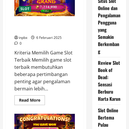
Situs Slot
Wajib
Dicoba
Online dan
SLOT
Pengalaman
Pengguna
10 Game Slot Online Terbaik
yang
Sepanjang Masa
Semakin
inpbx
6 Februari 2025
Berkemban
0
g
Kriteria Memilih Game Slot
Terbaik Memilih game slot
Review Slot
terbaik membutuhkan
Book of
beberapa pertimbangan
Dead:
penting agar pengalaman
Sensasi
bermain lebih...
Berburu
Harta Karun
Read
Read More
more
about
Slot Online
10
Game
Bertema
Slot
Online
Pulau
Terbaik