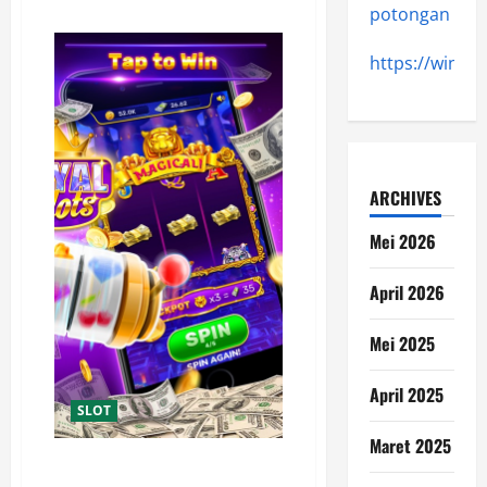
about
potongan
Panduan
Lengkap
Slot
https://win88
Online:
Tips
dan
Trik
untuk
Pemain
Baru
ARCHIVES
Mei 2026
April 2026
Mei 2025
April 2025
SLOT
Maret 2025
Cara Menghindari Penipuan saat