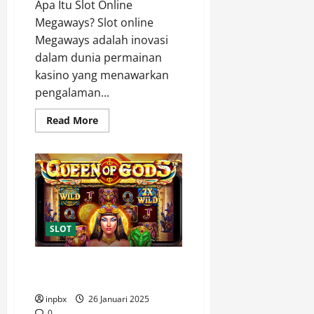
Apa Itu Slot Online
Megaways? Slot online
Megaways adalah inovasi
dalam dunia permainan
kasino yang menawarkan
pengalaman...
Read
Read More
more
about
Apa
Itu
Slot
Online
Megaways?
SLOT
Rahasia Menang Besar di Slot
Online Progresif
inpbx
26 Januari 2025
0