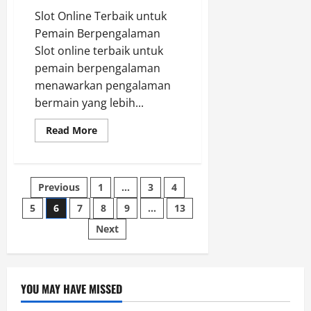
Slot Online Terbaik untuk
Pemain Berpengalaman
Slot online terbaik untuk
pemain berpengalaman
menawarkan pengalaman
bermain yang lebih...
Read
Read More
more
about
Rekomendasi
Slot
Online
Paginasi
Previous
1
…
3
4
untuk
Pemain
Profesional
5
6
7
8
9
…
13
pos
Next
YOU MAY HAVE MISSED
SLOT