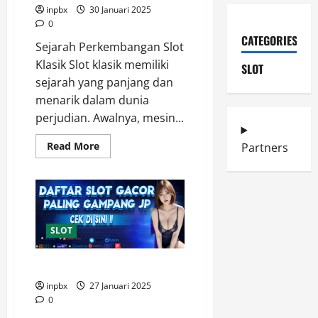
inpbx
30 Januari 2025
0
CATEGORIES
Sejarah Perkembangan Slot
Klasik Slot klasik memiliki
SLOT
sejarah yang panjang dan
menarik dalam dunia
perjudian. Awalnya, mesin...
Read
Read More
Partners
more
about
Slot
Klasik
vs
Slot
Video:
Perbedaan
SLOT
dan
Kelebihannya
Apa Itu Slot Online Megaways?
inpbx
27 Januari 2025
0