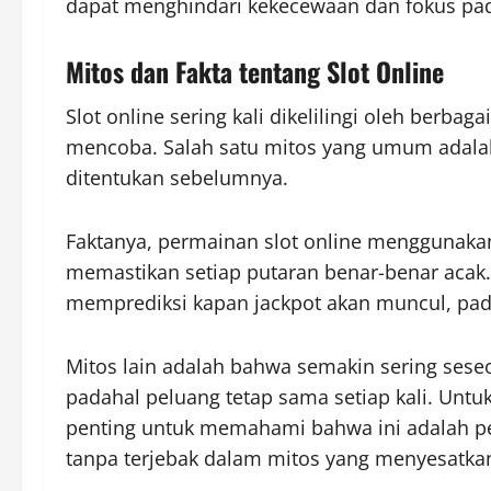
dapat menghindari kekecewaan dan fokus pa
Mitos dan Fakta tentang Slot Online
Slot online sering kali dikelilingi oleh berb
mencoba. Salah satu mitos yang umum adalah
ditentukan sebelumnya.
Faktanya, permainan slot online menggunak
memastikan setiap putaran benar-benar acak.
memprediksi kapan jackpot akan muncul, pada
Mitos lain adalah bahwa semakin sering ses
padahal peluang tetap sama setiap kali. Unt
penting untuk memahami bahwa ini adalah p
tanpa terjebak dalam mitos yang menyesatka