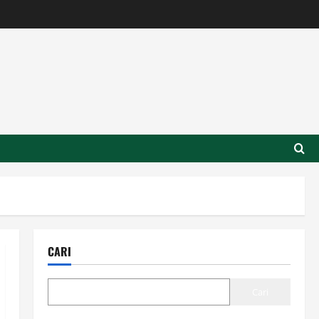
CARI
Cari