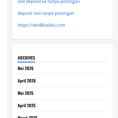
slot deposit va tanpa potongan
deposit ovo tanpa potongan
https://win88selalu.com
ARCHIVES
Mei 2026
April 2026
Mei 2025
April 2025
Maret 2025