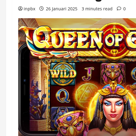
inpbx
26 Januari 2025
3 minutes read
0