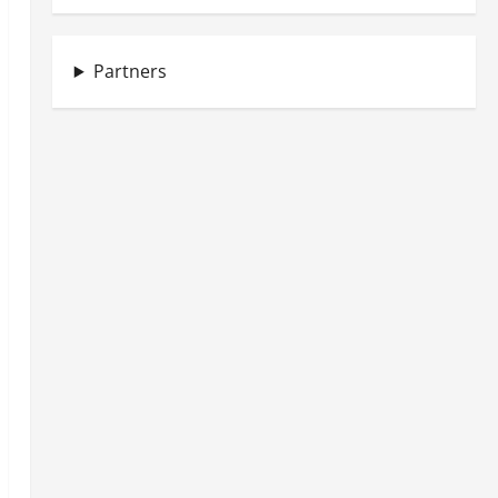
Partners