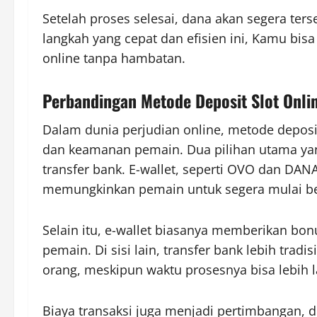
Setelah proses selesai, dana akan segera te
langkah yang cepat dan efisien ini, Kamu bi
online tanpa hambatan.
Perbandingan Metode Deposit Slot Onlin
Dalam dunia perjudian online, metode depos
dan keamanan pemain. Dua pilihan utama yan
transfer bank. E-wallet, seperti OVO dan DAN
memungkinkan pemain untuk segera mulai b
Selain itu, e-wallet biasanya memberikan bo
pemain. Di sisi lain, transfer bank lebih tra
orang, meskipun waktu prosesnya bisa lebih 
Biaya transaksi juga menjadi pertimbangan, di