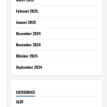
Februari 2025
Januari 2025
Desember 2024
November 2024
Oktober 2024
September 2024
CATEGORIES
SLOT