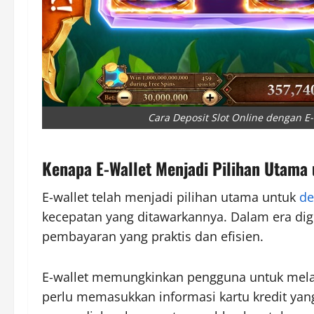
Cara Deposit Slot Online dengan E-
Kenapa E-Wallet Menjadi Pilihan Utama 
E-wallet telah menjadi pilihan utama untuk
de
kecepatan yang ditawarkannya. Dalam era digi
pembayaran yang praktis dan efisien.
E-wallet memungkinkan pengguna untuk melak
perlu memasukkan informasi kartu kredit yang 