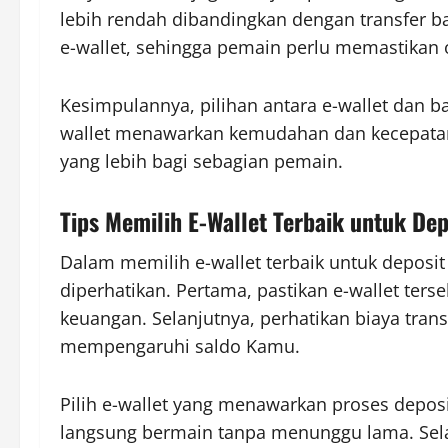
lebih rendah dibandingkan dengan transfer b
e-wallet, sehingga pemain perlu memastikan o
Kesimpulannya, pilihan antara e-wallet dan b
wallet menawarkan kemudahan dan kecepatan
yang lebih bagi sebagian pemain.
Tips Memilih E-Wallet Terbaik untuk Dep
Dalam memilih e-wallet terbaik untuk deposit 
diperhatikan. Pertama, pastikan e-wallet ters
keuangan. Selanjutnya, perhatikan biaya trans
mempengaruhi saldo Kamu.
Pilih e-wallet yang menawarkan proses depo
langsung bermain tanpa menunggu lama. Selai