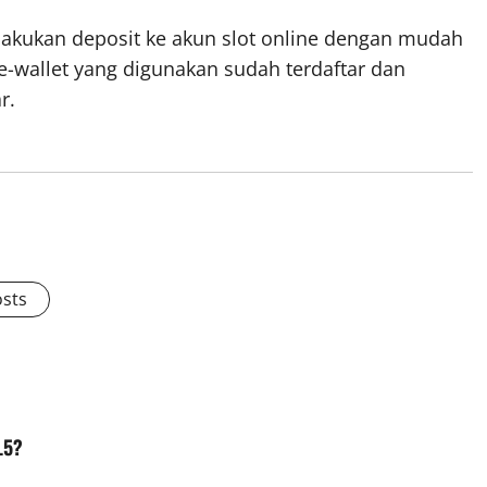
elakukan deposit ke akun slot online dengan mudah
-wallet yang digunakan sudah terdaftar dan
r.
osts
L5?