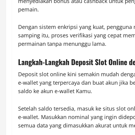
menyediakan bonus atau cashback untuk peng
pemain.
Dengan sistem enkripsi yang kuat, pengguna
samping itu, proses verifikasi yang cepat m
permainan tanpa menunggu lama.
Langkah-Langkah Deposit Slot Online de
Deposit slot online kini semakin mudah deng
e-wallet yang terpercaya dan buat akun jika 
saldo ke akun e-wallet Kamu.
Setelah saldo tersedia, masuk ke situs slot 
e-wallet. Masukkan nominal yang ingin didepos
semua data yang dimasukkan akurat untuk me