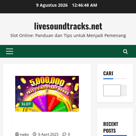
Skip
9 Agustus 2026
12:46:49 AM
to
content
livesoundtracks.net
Slot Online: Panduan dan Tips untuk Menjadi Pemenang
Primary
Menu
CARI
Cari
SLOT
Peran RNG dalam Slot Online:
RECENT
Mengapa Ini Penting?
POSTS
inpbx
6 April 2025
0