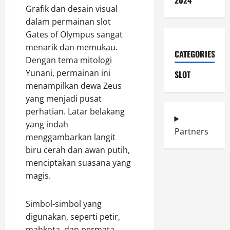
2024
Grafik dan desain visual
dalam permainan slot
Gates of Olympus sangat
menarik dan memukau.
CATEGORIES
Dengan tema mitologi
Yunani, permainan ini
SLOT
menampilkan dewa Zeus
yang menjadi pusat
perhatian. Latar belakang
yang indah
Partners
menggambarkan langit
biru cerah dan awan putih,
menciptakan suasana yang
magis.
Simbol-simbol yang
digunakan, seperti petir,
mahkota, dan permata,