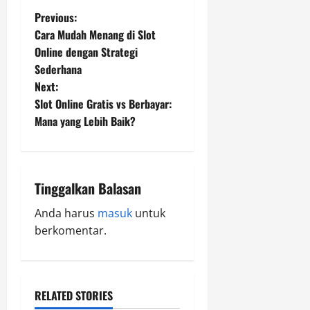
P
Previous:
Cara Mudah Menang di Slot
o
Online dengan Strategi
Sederhana
s
Next:
t
Slot Online Gratis vs Berbayar:
Mana yang Lebih Baik?
n
a
Tinggalkan Balasan
v
Anda harus
masuk
untuk
i
berkomentar.
g
a
RELATED STORIES
SLOT