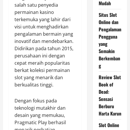
Mudah
salah satu penyedia
permainan kasino
Situs Slot
terkemuka yang lahir dari
Online dan
visi untuk menghadirkan
Pengalaman
pengalaman bermain yang
Pengguna
inovatif dan mendebarkan.
yang
Didirikan pada tahun 2015,
Semakin
perusahaan ini dengan
Berkemban
cepat meraih popularitas
g
berkat koleksi permainan
Review Slot
slot yang menarik dan
Book of
berkualitas tinggi.
Dead:
Sensasi
Dengan fokus pada
Berburu
teknologi mutakhir dan
Harta Karun
desain yang memukau,
Pragmatic Play berhasil
Slot Online
menarik perhatian