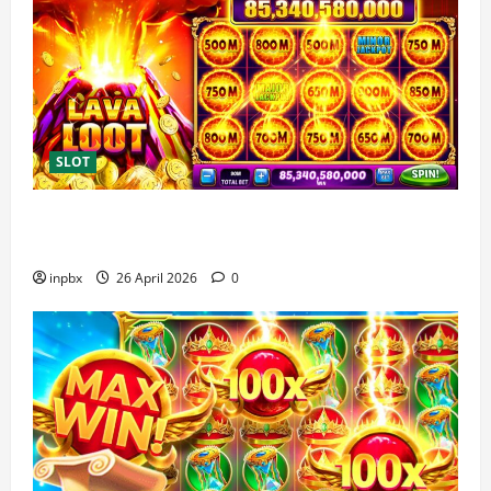
SLOT
Situs Slot Online dan Pengalaman Pengguna yang
Semakin Berkembang
inpbx
26 April 2026
0