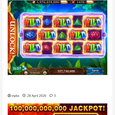
SLOT
Toto 4D Terpercaya dengan Sistem Aman dan Akses
Mudah
inpbx
28 April 2026
0