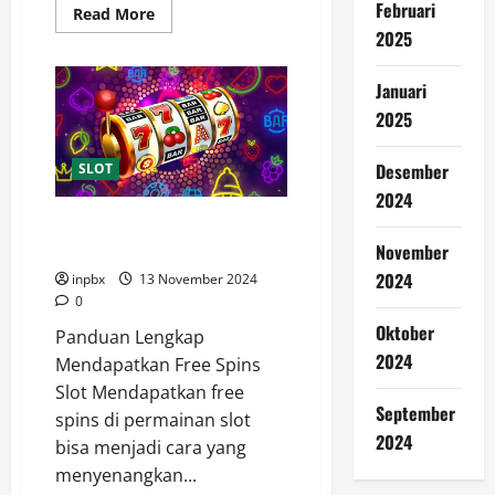
Februari
Read
Read More
more
2025
about
Rahasia
Sukses
Januari
Bermain
Slot
2025
Online
untuk
Pemula
Desember
SLOT
2024
Cara Mendapatkan Free Spins di
Slot Online
November
2024
inpbx
13 November 2024
0
Oktober
Panduan Lengkap
2024
Mendapatkan Free Spins
Slot Mendapatkan free
September
spins di permainan slot
2024
bisa menjadi cara yang
menyenangkan...