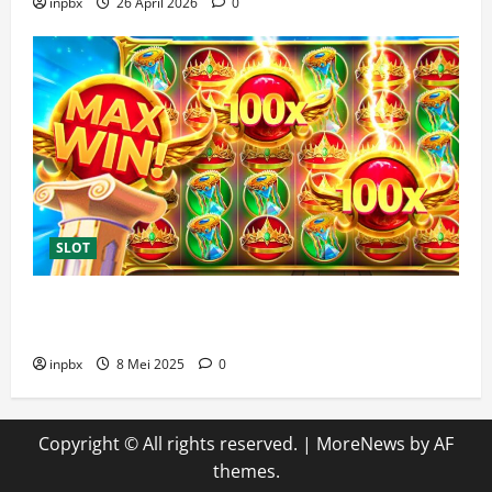
inpbx
26 April 2026
0
SLOT
Review Slot Book of Dead: Sensasi Berburu Harta
Karun
inpbx
8 Mei 2025
0
Copyright © All rights reserved.
|
MoreNews
by AF
themes.