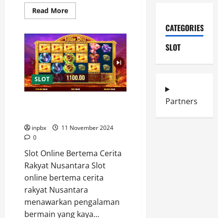
Read
Read More
more
about
CATEGORIES
Cara
Mendapatkan
Free
SLOT
Spins
di
Slot
Online
SLOT
Partners
Slot Online Bertema Indonesia
yang Wajib Dicoba
inpbx
11 November 2024
0
Slot Online Bertema Cerita
Rakyat Nusantara Slot
online bertema cerita
rakyat Nusantara
menawarkan pengalaman
bermain yang kaya...