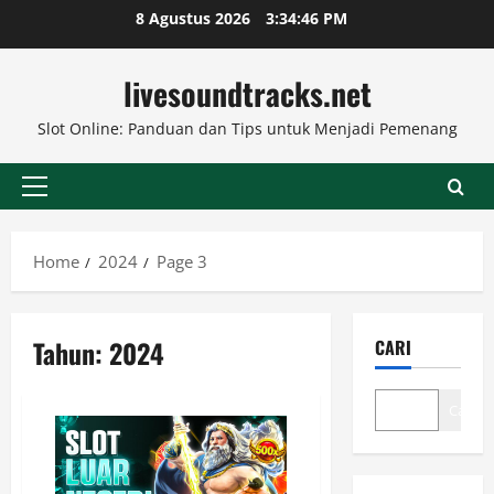
Skip
8 Agustus 2026
3:34:47 PM
to
content
livesoundtracks.net
Slot Online: Panduan dan Tips untuk Menjadi Pemenang
Primary
Menu
Home
2024
Page 3
Tahun:
2024
CARI
Cari