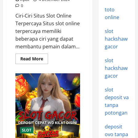
0
toto
Ciri-Ciri Situs Slot Online
online
Terpercaya Situs slot online
terpercaya memiliki
slot
beberapa ciri yang dapat
hackshaw
membantu pemain dalam...
gacor
Read
Read More
slot
more
about
hackshaw
Cara
gacor
Memilih
Situs
Slot
Online
slot
yang
deposit va
Aman
dan
tanpa
Terpercaya
potongan
deposit
SLOT
ovo tanpa