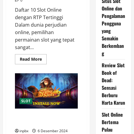
Situs Slot
0
Online dan
Daftar 10 Slot Online
Pengalaman
dengan RTP Tertinggi
Pengguna
Dalam dunia perjudian
yang
online, pemilihan
Semakin
permainan slot yang tepat
Berkemban
sangat...
g
Read
Read More
more
Review Slot
about
10
Book of
Slot
Dead:
Online
Terbaik
Sensasi
dengan
RTP
Berburu
Tertinggi
SLOT
Harta Karun
Slot Online
Cara Klaim Bonus Deposit di
Bertema
Situs Slot Online
Pulau
inpbx
6 Desember 2024