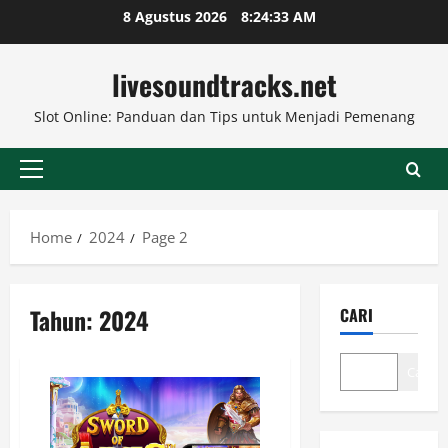
Skip
8 Agustus 2026
8:24:34 AM
to
content
livesoundtracks.net
Slot Online: Panduan dan Tips untuk Menjadi Pemenang
Primary
Menu
Home
2024
Page 2
Tahun:
2024
CARI
Cari